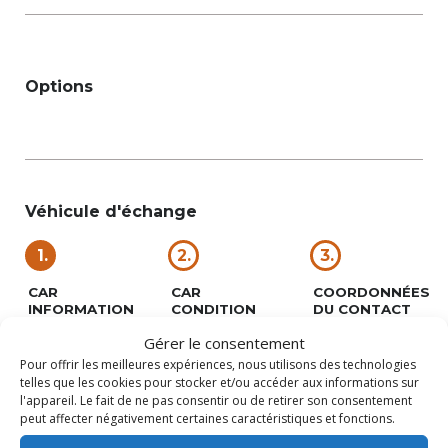
Options
Véhicule d'échange
1.
2.
3.
CAR
CAR
COORDONNÉES
INFORMATION
CONDITION
DU CONTACT
Add your car
Add your car
Vos coordonnées
Gérer le consentement
details
details
de contact
Pour offrir les meilleures expériences, nous utilisons des technologies
telles que les cookies pour stocker et/ou accéder aux informations sur
l'appareil. Le fait de ne pas consentir ou de retirer son consentement
Fabriquant
peut affecter négativement certaines caractéristiques et fonctions.