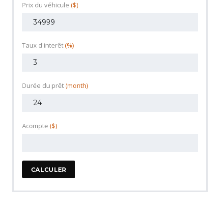
Prix du véhicule
($)
Taux d'interêt
(%)
Durée du prêt
(month)
Acompte
($)
CALCULER